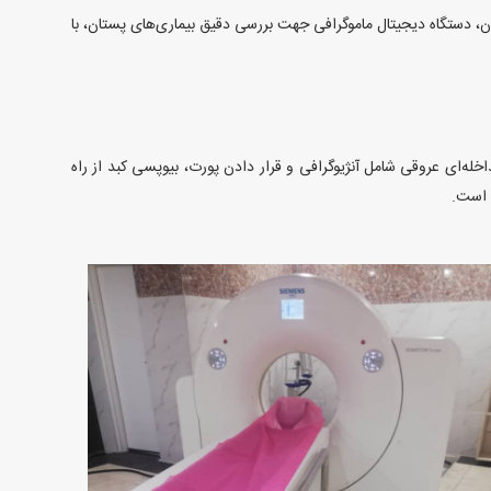
ان، دستگاه دیجیتال ماموگرافی جهت بررسی دقیق بیماری‌های پستان، با
ژ، نفروستومی، بلوک عصبی و غیره و نیز اقدامات مداخله‌ای عروقی شامل آنژیوگرافی و قرار دادن پورت، بیوپسی کبد از راه
ه است.