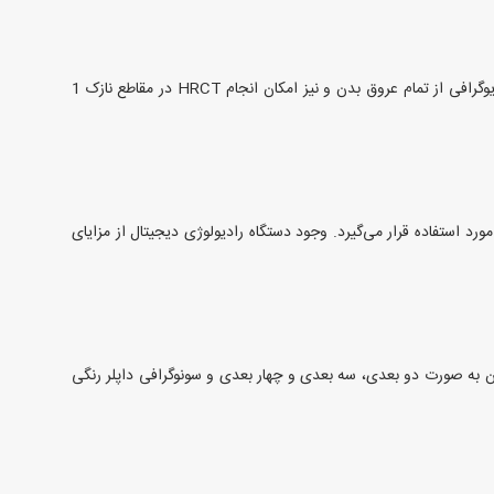
دستگاه CT-Scan موجود، اسپیرال مولتی دتکتور می‌باشد. این دستگاه قابلیت ایجاد تصاویر سه بعدی با کیفیت بالا را دارد که از جمله می‌توان CT آنژیوگرافی از تمام عروق بدن و نیز امکان انجام HRCT در مقاطع نازک 1
رد استفاده قرار می‌گیرد. وجود دستگاه رادیولوژی دیجیتال از مزایای
بدن به صورت دو بعدی، سه بعدی و چهار بعدی و سونوگرافی داپلر رنگی