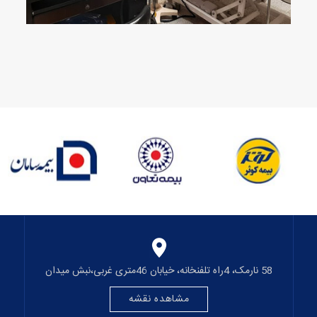
Asset/Customers/Customers/
Asset/Customers/Customers/
Asset/Customers/Customers/
بیمه-های-طرف-
بیمه-های-طرف-
بیمه-های-طرف-
قرارداد/7kosar-whb-
قرارداد/2taavon-whb-
قرارداد/3saman-whb-
f
140-79-ffffff.jpg
140-79-ffffff.jpg
140-79-ffffff.jpg
58 نارمک، 4راه تلفنخانه، خیابان 46متری غربی،نبش میدان
مشاهده نقشه