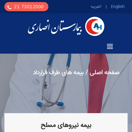
العربیه
|
English
73012000 21
بیمه های طرف قرارداد
/
صفحه اصلی
بیمه نیروهای مسلح